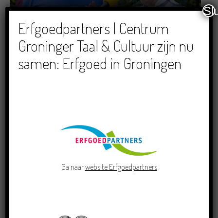
Sl
Dichters in de Prinsentuin: Verslag Zomor Wat
Erfgoedpartners | Centrum
Ommaans
Groninger Taal & Cultuur zijn nu
29/06/2026
samen: Erfgoed in Groningen
Crowdfunding voor bijzonder kinderboek met
Groningse liedjes en verhalen
23/06/2026
Ga naar
website Erfgoedpartners