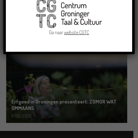
Grensoverschrijdende uitwisseling in Oldenburg
rond het Gronings en Platduits
Ga naar
website CGTC
19/06/2026
Erfgoed in Groningen presenteert: ZOMOR WAT
OMMAANS
11/06/2026