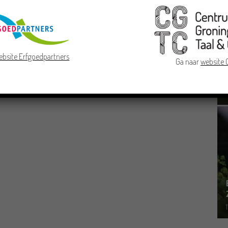
ebsite Erfgoedpartners
Ga naar
website