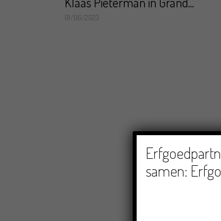
Klaas Pieterman in Grand...
01/06/2023
Erfgoedpartne
samen: Erfgo