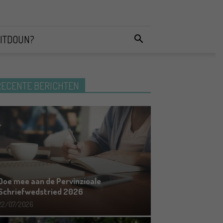
ITDOUN?
RECENTE BERICHTEN
Doe mee aan de Pervinzioale
Schriefwedstried 2026
22/07/2026