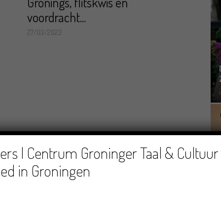
Gronings, flitskwis en
voordracht...
27/03/2023
rs | Centrum Groninger Taal & Cultuur 
ed in Groningen