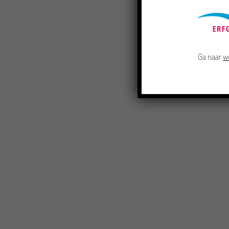
Ga naar
w