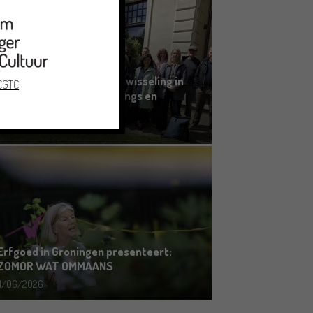
Grensoverschrijdende uitwisseling in
 CGTC
Oldenburg rond het Gronings en
Platduits
19/06/2026
Erfgoed in Groningen presenteert:
ZOMOR WAT OMMAANS
11/06/2026