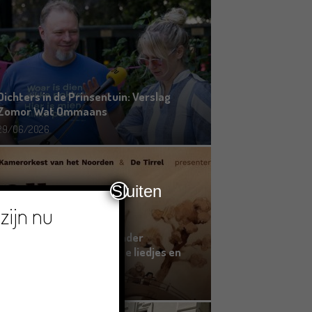
Dichters in de Prinsentuin: Verslag
Zomor Wat Ommaans
29/06/2026
Sluiten
zijn nu
Crowdfunding voor bijzonder
kinderboek met Groningse liedjes en
verhalen
23/06/2026