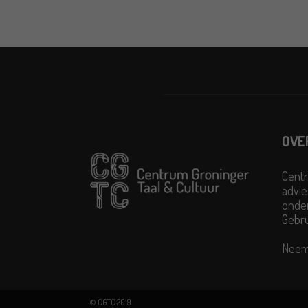
OVE
Centr
advie
onder
Gebr
Neem
© CGTC 2019