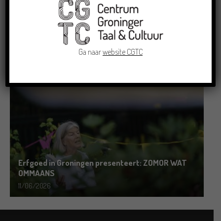
Grensoverschrijdende uitwisseling in Oldenburg
rond het Gronings en Platduits
Ga naar
website CGTC
19/06/2026
Erfgoed in Groningen presenteert: ZOMOR WAT
OMMAANS
11/06/2026