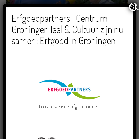
Sl
Dichters in de Prinsentuin: Verslag Zomor Wat
Erfgoedpartners | Centrum
Ommaans
Groninger Taal & Cultuur zijn nu
29/06/2026
samen: Erfgoed in Groningen
Crowdfunding voor bijzonder kinderboek met
Groningse liedjes en verhalen
23/06/2026
Ga naar
website Erfgoedpartners