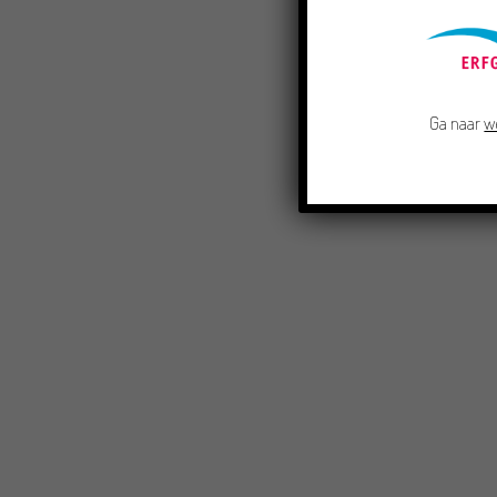
Ga naar
w