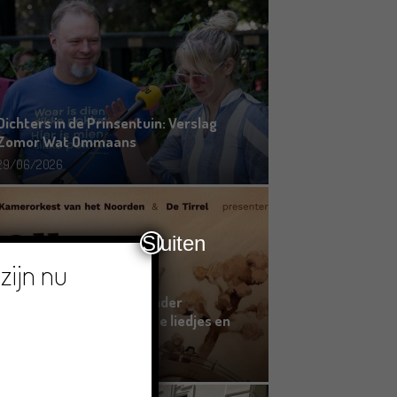
Dichters in de Prinsentuin: Verslag
Zomor Wat Ommaans
29/06/2026
Sluiten
zijn nu
Crowdfunding voor bijzonder
kinderboek met Groningse liedjes en
verhalen
23/06/2026