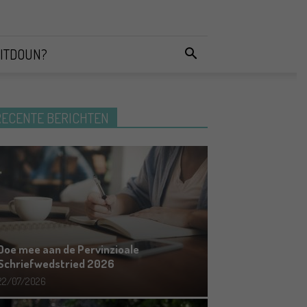
ITDOUN?
RECENTE BERICHTEN
Doe mee aan de Pervinzioale
Schriefwedstried 2026
22/07/2026