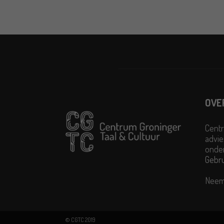
OVE
Centr
advie
onder
Gebr
Neem
© CGTC 2019