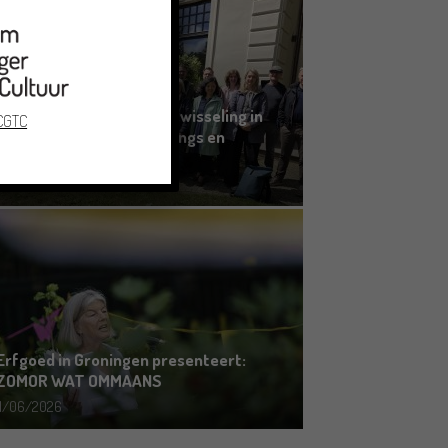
Grensoverschrijdende uitwisseling in
 CGTC
Oldenburg rond het Gronings en
Platduits
19/06/2026
Erfgoed in Groningen presenteert:
ZOMOR WAT OMMAANS
11/06/2026