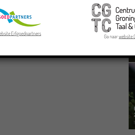
ebsite Erfgoedpartners
Ga naar
website