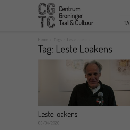
CGTC
TA
Home
Tags
Leste Loakens
Tag: Leste Loakens
Leste loakens
06/04/2020