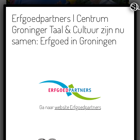
Sl
Dichters in de Prinsentuin: Verslag Zomor Wat
Erfgoedpartners | Centrum
Ommaans
Groninger Taal & Cultuur zijn nu
29/06/2026
samen: Erfgoed in Groningen
Crowdfunding voor bijzonder kinderboek met
Groningse liedjes en verhalen
23/06/2026
Ga naar
website Erfgoedpartners