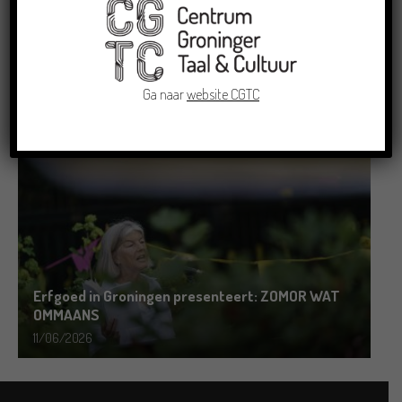
Grensoverschrijdende uitwisseling in Oldenburg
rond het Gronings en Platduits
Ga naar
website CGTC
19/06/2026
Erfgoed in Groningen presenteert: ZOMOR WAT
OMMAANS
11/06/2026