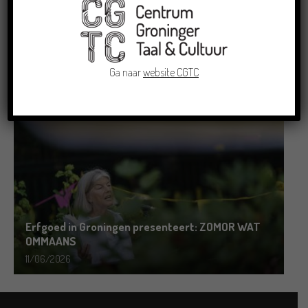
Grensoverschrijdende uitwisseling in Oldenburg
rond het Gronings en Platduits
Ga naar
website CGTC
19/06/2026
Erfgoed in Groningen presenteert: ZOMOR WAT
OMMAANS
11/06/2026