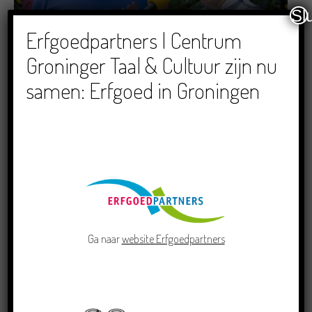
Sl
Dichters in de Prinsentuin: Verslag Zomor Wat
Erfgoedpartners | Centrum
Ommaans
Groninger Taal & Cultuur zijn nu
29/06/2026
samen: Erfgoed in Groningen
Crowdfunding voor bijzonder kinderboek met
Groningse liedjes en verhalen
23/06/2026
Ga naar
website Erfgoedpartners