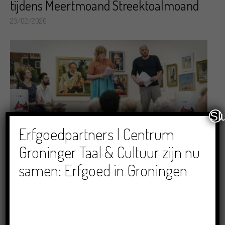
tijdens Meertmoand Streektoalmoand
23/02/2026
Sl
Erfgoedpartners | Centrum
Groninger Taal & Cultuur zijn nu
Oproep Meertmoand Streektoalmoand
2026: Meld jouw activiteit aan voor de
samen: Erfgoed in Groningen
Meertmoandledder!
14/01/2026
RECENTE BERICHTEN