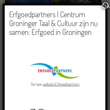
Sl
Dichters in de Prinsentuin: Verslag Zomor Wat
Erfgoedpartners | Centrum
Ommaans
Groninger Taal & Cultuur zijn nu
29/06/2026
samen: Erfgoed in Groningen
Crowdfunding voor bijzonder kinderboek met
Groningse liedjes en verhalen
23/06/2026
Ga naar
website Erfgoedpartners