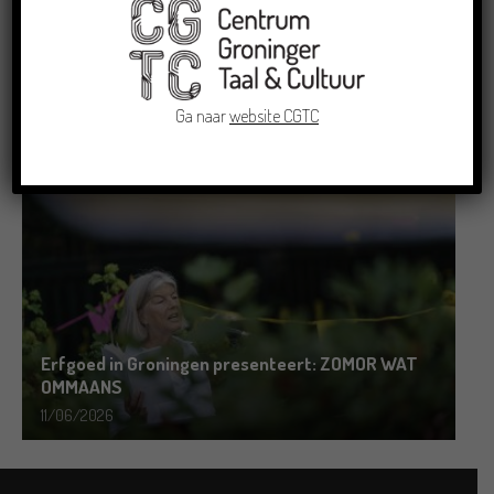
Grensoverschrijdende uitwisseling in Oldenburg
rond het Gronings en Platduits
Ga naar
website CGTC
19/06/2026
Erfgoed in Groningen presenteert: ZOMOR WAT
OMMAANS
11/06/2026