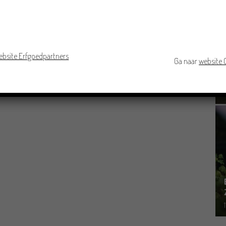
ebsite Erfgoedpartners
Ga naar
website