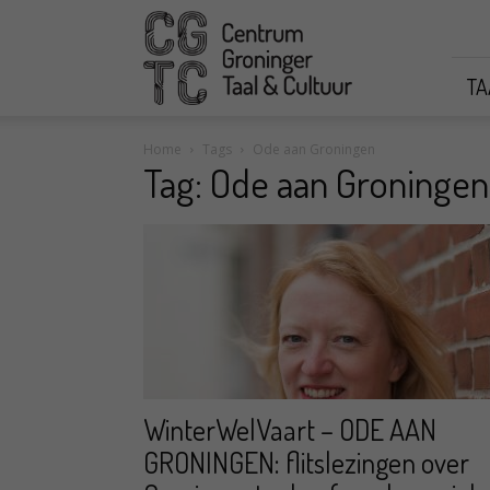
CGTC
TA
Home
Tags
Ode aan Groningen
Tag: Ode aan Groningen
WinterWelVaart – ODE AAN
GRONINGEN: flitslezingen over