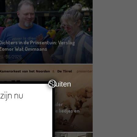
Dichters in de Prinsentuin: Verslag
Zomor Wat Ommaans
29/06/2026
Sluiten
zijn nu
Crowdfunding voor bijzonder
kinderboek met Groningse liedjes en
verhalen
23/06/2026