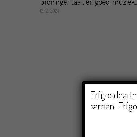
Groninger taal, erfgoed, muziek..
13/12/2024
Erfgoedpartne
samen: Erfgo