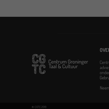
OVE
Centr
advie
onder
Gebr
Neem
© CGTC 2019