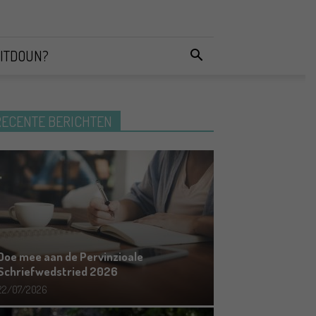
ITDOUN?
RECENTE BERICHTEN
Doe mee aan de Pervinzioale
Schriefwedstried 2026
22/07/2026