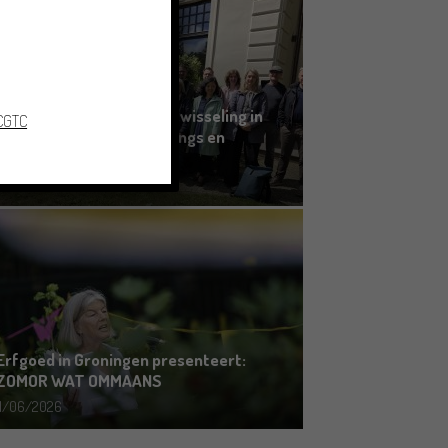
Grensoverschrijdende uitwisseling in
 CGTC
Oldenburg rond het Gronings en
Platduits
19/06/2026
Erfgoed in Groningen presenteert:
ZOMOR WAT OMMAANS
11/06/2026