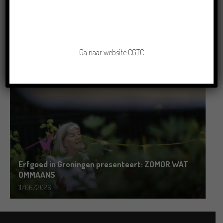
Grensoverschrijdende uitwisseling in Oldenburg
rond het Gronings en Platduits
Ga naar
website CGTC
19/06/2026
Erfgoed in Groningen presenteert: ZOMOR WAT
OMMAANS
11/06/2026