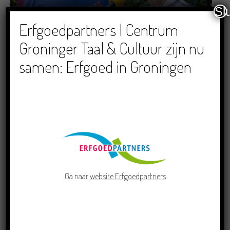
Sl
Dichters in de Prinsentuin: Verslag Zomor Wat
Erfgoedpartners | Centrum
Ommaans
Groninger Taal & Cultuur zijn nu
29/06/2026
samen: Erfgoed in Groningen
Crowdfunding voor bijzonder kinderboek met
Groningse liedjes en verhalen
23/06/2026
Ga naar
website Erfgoedpartners