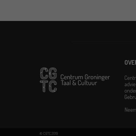
OVE
Centr
advie
onder
Gebr
Neem
© CGTC 2019