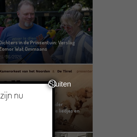
Dichters in de Prinsentuin: Verslag
Zomor Wat Ommaans
29/06/2026
Sluiten
zijn nu
Crowdfunding voor bijzonder
kinderboek met Groningse liedjes en
verhalen
23/06/2026