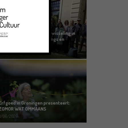
Grensoverschrijdende uitwisseling in
 CGTC
Oldenburg rond het Gronings en
Platduits
19/06/2026
Erfgoed in Groningen presenteert:
ZOMOR WAT OMMAANS
11/06/2026