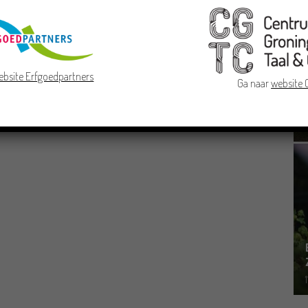
ebsite Erfgoedpartners
Ga naar
website