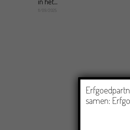
in het...
11/09/2025
Erfgoedpartne
samen: Erfgo