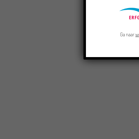
Ga naar
w