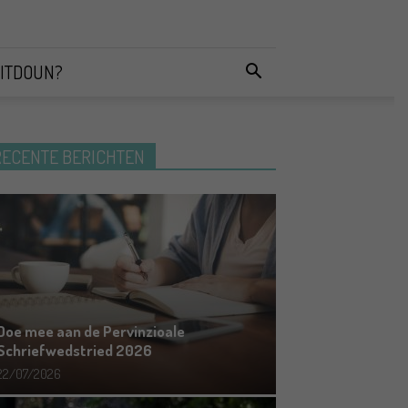
ITDOUN?
RECENTE BERICHTEN
Doe mee aan de Pervinzioale
Schriefwedstried 2026
22/07/2026