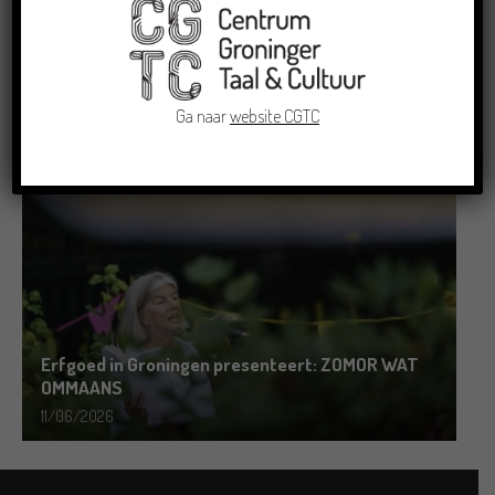
Grensoverschrijdende uitwisseling in Oldenburg
rond het Gronings en Platduits
Ga naar
website CGTC
19/06/2026
Erfgoed in Groningen presenteert: ZOMOR WAT
OMMAANS
11/06/2026