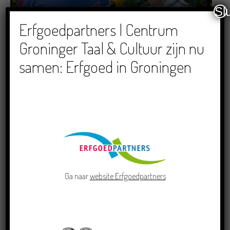
Sl
Dichters in de Prinsentuin: Verslag Zomor Wat
Erfgoedpartners | Centrum
Ommaans
Groninger Taal & Cultuur zijn nu
29/06/2026
samen: Erfgoed in Groningen
Crowdfunding voor bijzonder kinderboek met
Groningse liedjes en verhalen
23/06/2026
Ga naar
website Erfgoedpartners