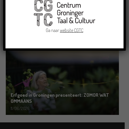
Grensoverschrijdende uitwisseling in Oldenburg
rond het Gronings en Platduits
Ga naar
website CGTC
19/06/2026
Erfgoed in Groningen presenteert: ZOMOR WAT
OMMAANS
11/06/2026