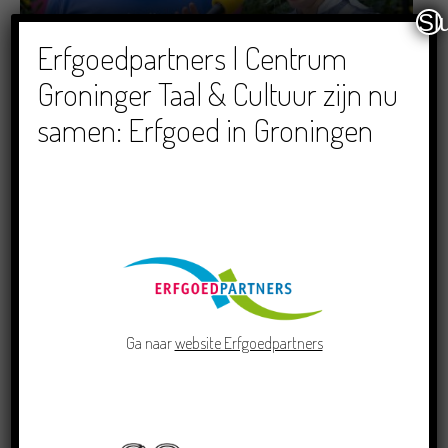
Sl
Dichters in de Prinsentuin: Verslag Zomor Wat
Erfgoedpartners | Centrum
Ommaans
Groninger Taal & Cultuur zijn nu
29/06/2026
samen: Erfgoed in Groningen
Crowdfunding voor bijzonder kinderboek met
Groningse liedjes en verhalen
23/06/2026
Ga naar
website Erfgoedpartners