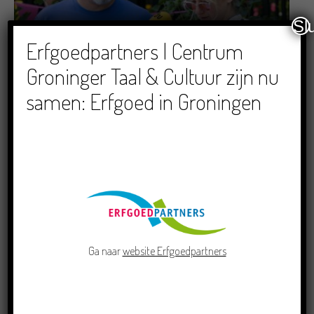
Sl
Erfgoedpartners | Centrum
Dichters in de Prinsentuin: Verslag Zomor Wat
Ommaans
Groninger Taal & Cultuur zijn nu
29/06/2026
samen: Erfgoed in Groningen
Crowdfunding voor bijzonder kinderboek met
Groningse liedjes en verhalen
Ga naar
website Erfgoedpartners
23/06/2026