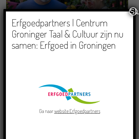
Sl
Erfgoedpartners | Centrum
Dichters in de Prinsentuin: Verslag Zomor Wat
Ommaans
Groninger Taal & Cultuur zijn nu
29/06/2026
samen: Erfgoed in Groningen
Crowdfunding voor bijzonder kinderboek met
Groningse liedjes en verhalen
Ga naar
website Erfgoedpartners
23/06/2026