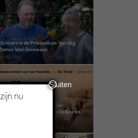
Dichters in de Prinsentuin: Verslag
Zomor Wat Ommaans
29/06/2026
Sluiten
zijn nu
Crowdfunding voor bijzonder
kinderboek met Groningse liedjes en
verhalen
23/06/2026