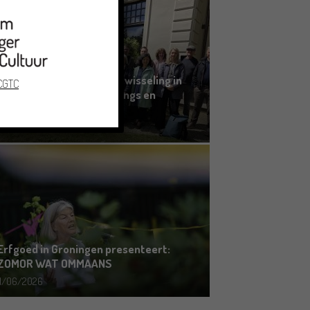
Grensoverschrijdende uitwisseling in
 CGTC
Oldenburg rond het Gronings en
Platduits
19/06/2026
Erfgoed in Groningen presenteert:
ZOMOR WAT OMMAANS
11/06/2026