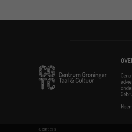
OVE
Centr
advie
onder
Gebr
Neem
© CGTC 2019