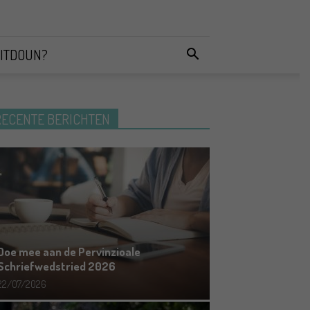
ITDOUN?
RECENTE BERICHTEN
Doe mee aan de Pervinzioale
Schriefwedstried 2026
22/07/2026