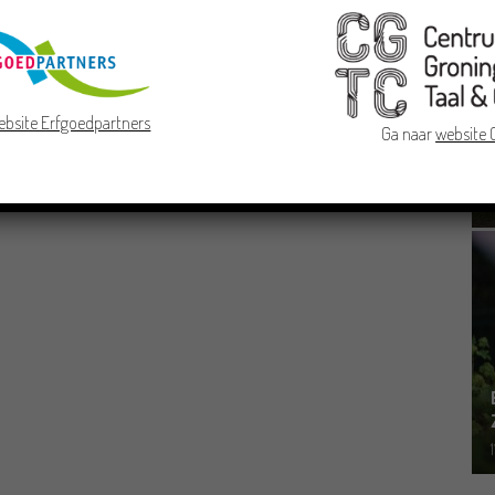
ebsite Erfgoedpartners
Ga naar
website