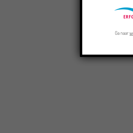
Ga naar
w