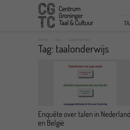
CGTC
TA
Home
Tags
Taalonderwijs
Tag: taalonderwijs
Enquête over talen in Nederlan
en België