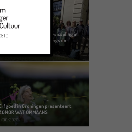
Grensoverschrijdende uitwisseling in
 CGTC
Oldenburg rond het Gronings en
Platduits
19/06/2026
Erfgoed in Groningen presenteert:
ZOMOR WAT OMMAANS
11/06/2026