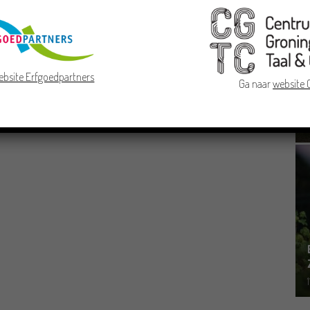
ebsite Erfgoedpartners
Ga naar
website