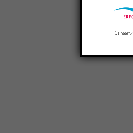
Ga naar
w