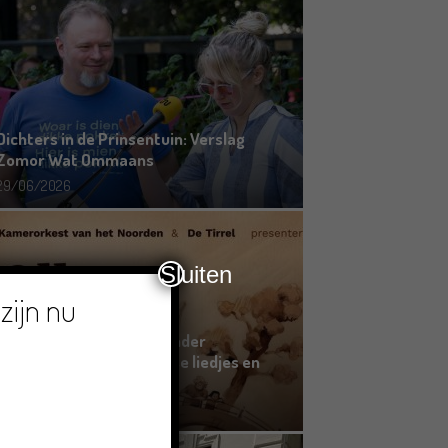
Dichters in de Prinsentuin: Verslag
Zomor Wat Ommaans
29/06/2026
Sluiten
zijn nu
Crowdfunding voor bijzonder
kinderboek met Groningse liedjes en
verhalen
23/06/2026