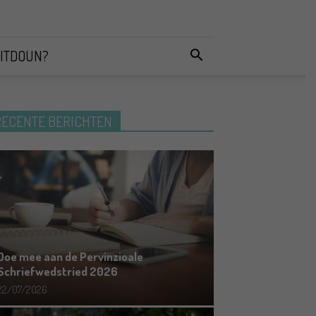
ITDOUN?
RECENTE BERICHTEN
Doe mee aan de Pervinzioale
Schriefwedstried 2026
22/07/2026