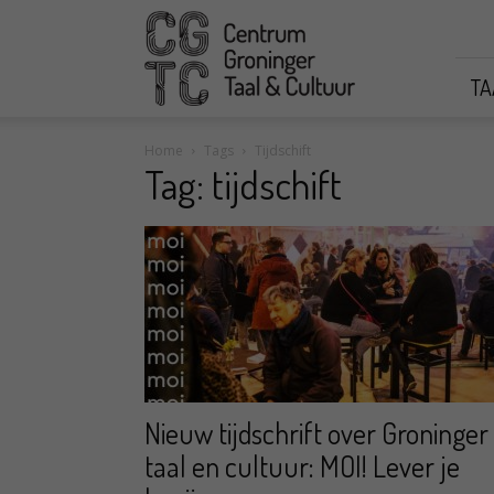
CGTC
TA
Home
Tags
Tijdschift
Tag: tijdschift
Nieuw tijdschrift over Groninger
taal en cultuur: MOI! Lever je