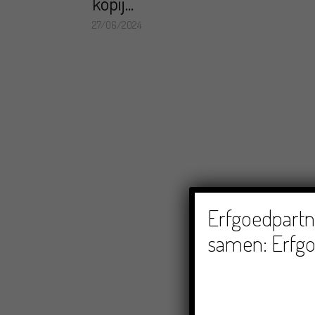
kopij...
27/06/2024
Erfgoedpartne
samen: Erfgo