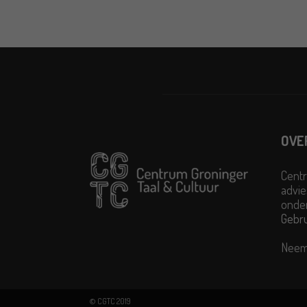
OVE
Centr
advie
onder
Gebr
Neem
© CGTC 2019