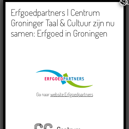
Sl
Dichters in de Prinsentuin: Verslag Zomor Wat
Ommaans
Erfgoedpartners | Centrum
29/06/2026
Groninger Taal & Cultuur zijn nu
samen: Erfgoed in Groningen
Crowdfunding voor bijzonder kinderboek met
Groningse liedjes en verhalen
23/06/2026
Ga naar
website Erfgoedpartners