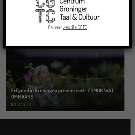
Grensoverschrijdende uitwisseling in Oldenburg
rond het Gronings en Platduits
Ga naar
website CGTC
19/06/2026
Erfgoed in Groningen presenteert: ZOMOR WAT
OMMAANS
11/06/2026