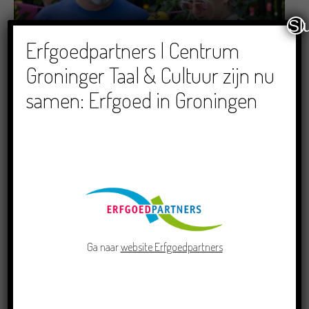
Sl
Erfgoedpartners | Centrum
Dichters in de Prinsentuin: Verslag Zomor Wat
Ommaans
Groninger Taal & Cultuur zijn nu
29/06/2026
samen: Erfgoed in Groningen
Crowdfunding voor bijzonder kinderboek met
Groningse liedjes en verhalen
Ga naar
website Erfgoedpartners
23/06/2026