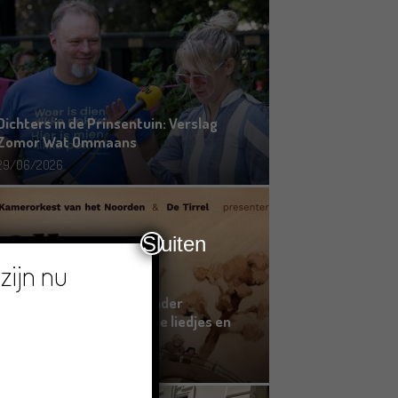
Dichters in de Prinsentuin: Verslag
Zomor Wat Ommaans
29/06/2026
Sluiten
zijn nu
Crowdfunding voor bijzonder
kinderboek met Groningse liedjes en
verhalen
23/06/2026