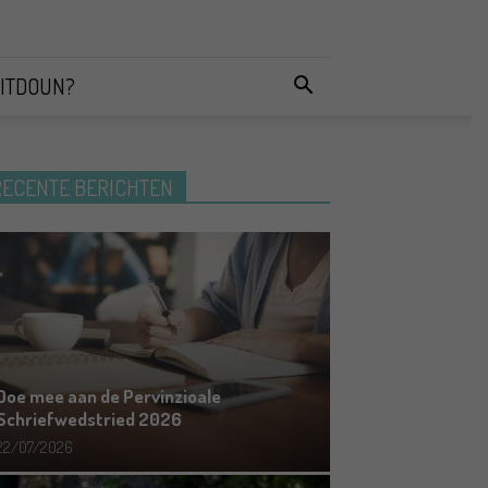
ITDOUN?
RECENTE BERICHTEN
Doe mee aan de Pervinzioale
Schriefwedstried 2026
22/07/2026