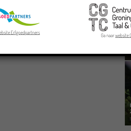
ebsite Erfgoedpartners
Ga naar
website