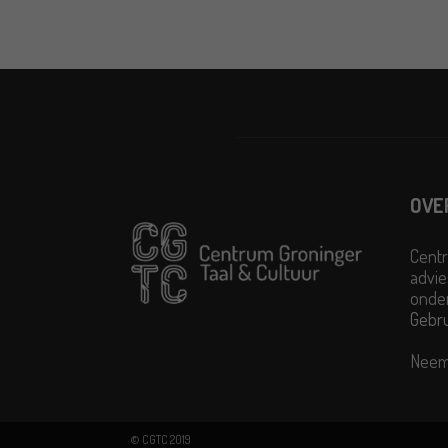
OVE
Centr
advie
onder
Gebr
Neem
© CGTC 2019