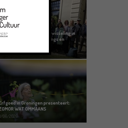
Grensoverschrijdende uitwisseling in
 CGTC
Oldenburg rond het Gronings en
Platduits
19/06/2026
Erfgoed in Groningen presenteert:
ZOMOR WAT OMMAANS
11/06/2026