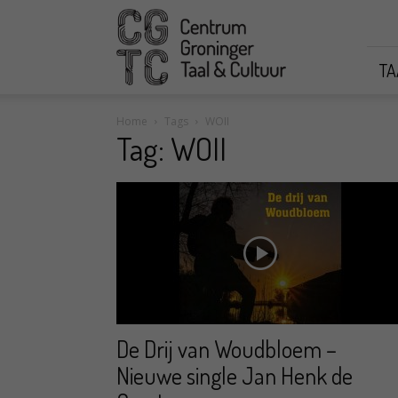
CGTC
TA
Home
Tags
WOII
Tag: WOII
De Drij van Woudbloem –
Nieuwe single Jan Henk de