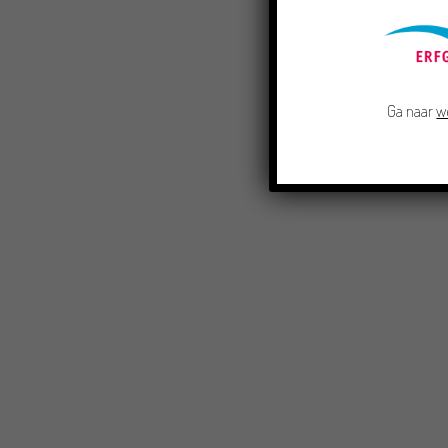
Ga naar
w