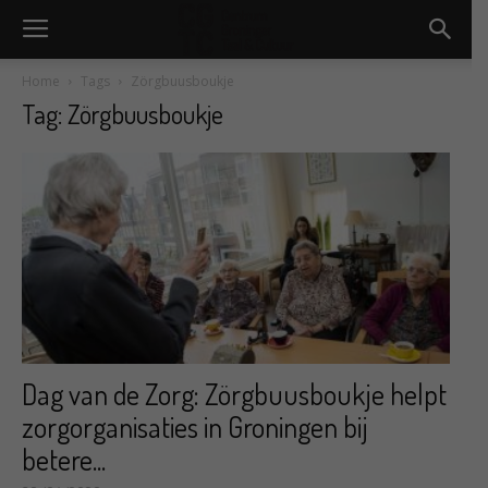
Home
Tags
Zörgbuusboukje
Tag: Zörgbuusboukje
Dag van de Zorg: Zörgbuusboukje helpt
zorgorganisaties in Groningen bij
betere...