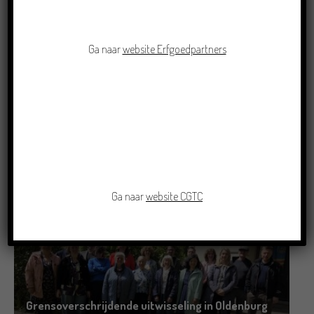
Ga naar
website Erfgoedpartners
Crowdfunding voor bijzonder kinderboek met
Groningse liedjes en verhalen
23/06/2026
Ga naar
website CGTC
Grensoverschrijdende uitwisseling in Oldenburg