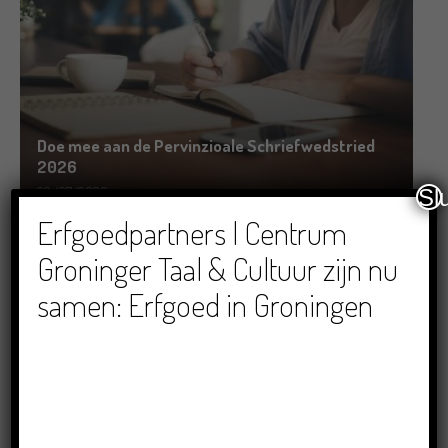
Doe mee aan de Pervinzioale Schriefwedstried
2026
22/07/2026
Sl
Erfgoedpartners | Centrum
Groninger Taal & Cultuur zijn nu
samen: Erfgoed in Groningen
Dichters in de Prinsentuin: Verslag Zomor Wat
Ommaans
29/06/2026