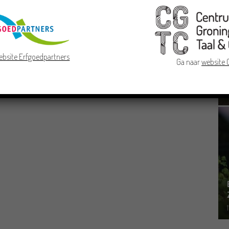
ebsite Erfgoedpartners
Ga naar
website