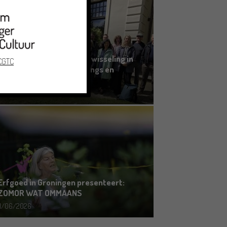
Grensoverschrijdende uitwisseling in
 CGTC
Oldenburg rond het Gronings en
Platduits
19/06/2026
Erfgoed in Groningen presenteert:
ZOMOR WAT OMMAANS
11/06/2026