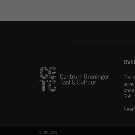
OVE
Centr
advie
onder
Gebr
Neem
© CGTC 2019