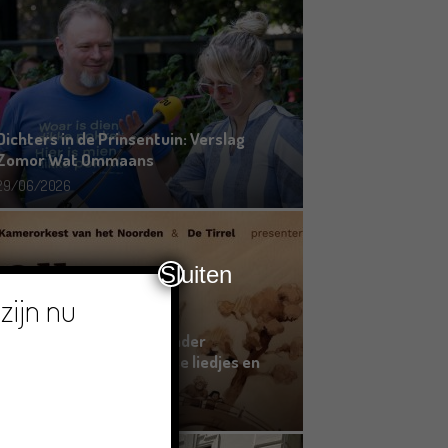
Dichters in de Prinsentuin: Verslag
Zomor Wat Ommaans
29/06/2026
Sluiten
zijn nu
Crowdfunding voor bijzonder
kinderboek met Groningse liedjes en
verhalen
23/06/2026