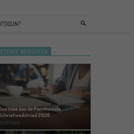
ITDOUN?
RECENTE BERICHTEN
Doe mee aan de Pervinzioale
Schriefwedstried 2026
22/07/2026