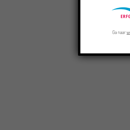
Ga naar
w