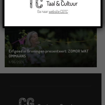
19/06/2026
Ga naar
website CGTC
Erfgoed in Groningen presenteert: ZOMOR WAT
OMMAANS
11/06/2026