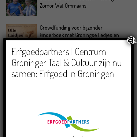
Zomor Wat Ommaans
Crowdfunding voor bijzonder
kinderboek met Groningse liedjes en
Sl
verhalen
Erfgoedpartners | Centrum
Groninger Taal & Cultuur zijn nu
samen: Erfgoed in Groningen
RECENTE BERICHTEN