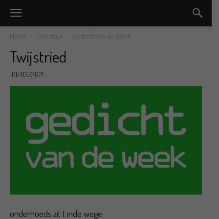
Home
Literatuur
Gedicht van de Week
Twijstried
01/03/2021
onderhoeds zit t inde wege