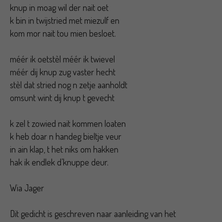
knup in moag wil der nait oet
k bin in twijstried met miezulf en
kom mor nait tou mien besloet.
méér ik oetstèl méér ik twievel
méér dij knup zug vaster hecht
stèl dat stried nog n zetje aanholdt
omsunt wint dij knup t gevecht
k zel t zowied nait kommen loaten
k heb doar n handeg bieltje veur
in ain klap, t het niks om hakken
hak ik endlek d’knuppe deur.
Wia Jager
Dit gedicht is geschreven naar aanleiding van het