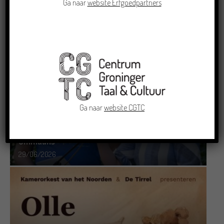
Ga naar
website Erfgoedpartners
Doe mee aan de Pervinzioale Schriefwedstried
2026
22/07/2026
Ga naar
website CGTC
Dichters in de Prinsentuin: Verslag Zomor Wat
Ommaans
29/06/2026