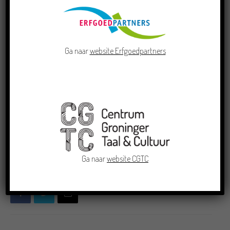
aanvragen via de website www.rug.nl/lespakketten.
Noot voor de pers
Voor meer informatie en informatie over het bijwonen
Ga naar
website Erfgoedpartners
van de besloten lancering kunt u contact opnemen met
Martijn Wieling, 06-10095021, m.b.wieling@rug.nl.
TAGS
basisscholen
Goffe Jensma
Goos Gosling Slotegraaf
Martijn Wieling
Onderwijs
Rijksuniversiteit Groningen
Van Old noar Jong
Ga naar
website CGTC