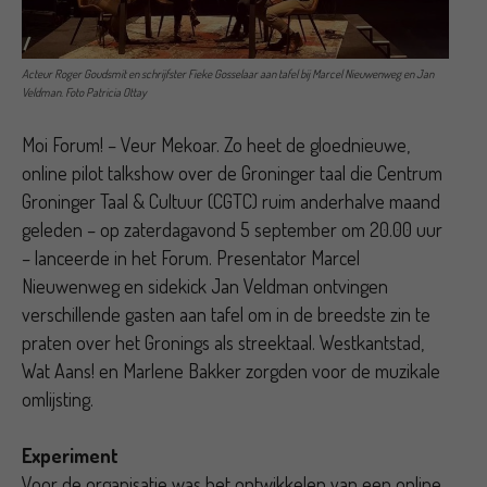
Acteur Roger Goudsmit en schrijfster Fieke Gosselaar aan tafel bij Marcel Nieuwenweg en Jan
Veldman. Foto Patricia Ottay
Moi Forum! – Veur Mekoar. Zo heet de gloednieuwe,
online pilot talkshow over de Groninger taal die Centrum
Groninger Taal & Cultuur (CGTC) ruim anderhalve maand
geleden – op zaterdagavond 5 september om 20.00 uur
– lanceerde in het Forum. Presentator Marcel
Nieuwenweg en sidekick Jan Veldman ontvingen
verschillende gasten aan tafel om in de breedste zin te
praten over het Gronings als streektaal. Westkantstad,
Wat Aans! en Marlene Bakker zorgden voor de muzikale
omlijsting.
Experiment
Voor de organisatie was het ontwikkelen van een online