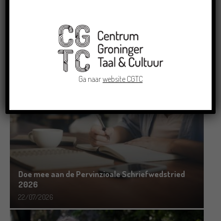
Oldenburg rond het Gronings en
Platduits
RECENTE BERICHTEN
Ga naar
website CGTC
Doe mee aan de Pervinzioale Schriefwedstried
2026
22/07/2026