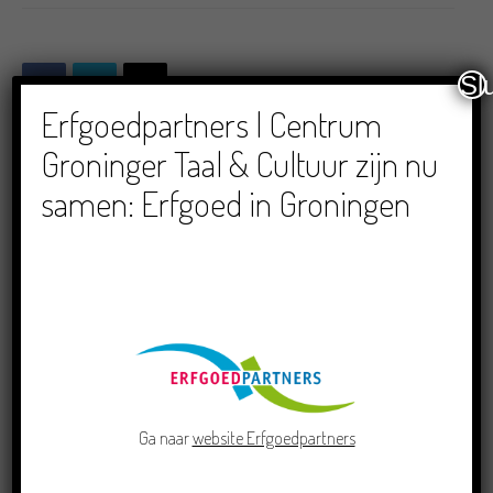
Sl
Erfgoedpartners | Centrum
Groninger Taal & Cultuur zijn nu
samen: Erfgoed in Groningen
LEES VERDER
LEES OOK
Doe mee aan de Pervinzioale
Schriefwedstried 2026
Dichters in de Prinsentuin: Verslag
Zomor Wat Ommaans
Ga naar
website Erfgoedpartners
Grensoverschrijdende uitwisseling in