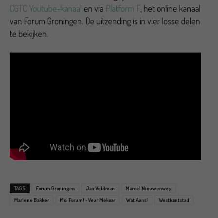
CGTC Youtube-kanaal
en via
Platform F
, het online kanaal
van Forum Groningen. De uitzending is in vier losse delen
te bekijken.
TAGS
Forum Groningen
Jan Veldman
Marcel Nieuwenweg
Marlene Bakker
Moi Forum! - Veur Mekoar
Wat Aans!
Westkantstad