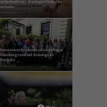
kinderboek met Groningse liedjes en
verhalen
23/06/2026
Grensoverschrijdende uitwisseling in
Oldenburg rond het Gronings en
Platduits
19/06/2026