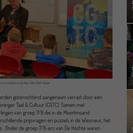
en verhalen in de klas. Foto: Pjotr Wiese
 werden gisterochtend aangenaam verrast door een
ninger Taal & Cultuur (CGTC). Samen met
erlingen van groep 7/8 die in de Meertmoand
hillende prijsvragen en puzzels in de Wiesneus, het
ijs. Onder de groep 7/8-ers van De Höchte waren