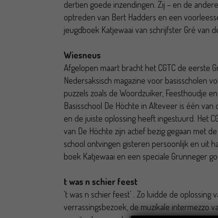
dertien goede inzendingen. Zij – en de ander
optreden van Bert Hadders en een voorleesse
jeugdboek Katjewaai van schrijfster Gré van d
Wiesneus
Afgelopen maart bracht het CGTC de eerste Gro
Nedersaksisch magazine voor basisscholen vol 
puzzels zoals de Woordzuiker, Feesthoudje en 
Basisschool De Höchte in Alteveer is één van 
en de juiste oplossing heeft ingestuurd. Het 
van De Höchte zijn actief bezig gegaan met d
school ontvingen gisteren persoonlijk en uit 
boek Katjewaai en een speciale Grunneger go
t was n schier feest
‘t was n schier feest’ . Zo luidde de oplossin
verrassingsbezoek, de muzikale intermezzo va