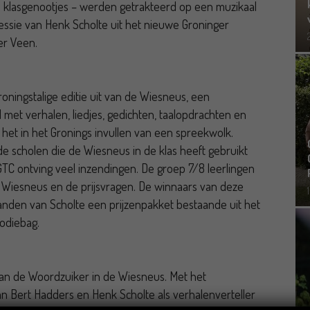
e klasgenootjes – werden getrakteerd op een muzikaal
ssie van Henk Scholte uit het nieuwe Groninger
er Veen.
ningstalige editie uit van de Wiesneus, een
met verhalen, liedjes, gedichten, taalopdrachten en
het in het Gronings invullen van een spreekwolk.
de scholen die de Wiesneus in de klas heeft gebruikt
CGTC ontving veel inzendingen. De groep 7/8 leerlingen
e Wiesneus en de prijsvragen. De winnaars van deze
handen van Scholte een prijzenpakket bestaande uit het
odiebag.
g van de Woordzuiker in de Wiesneus. Met het
n Bert Hadders en Henk Scholte als verhalenverteller