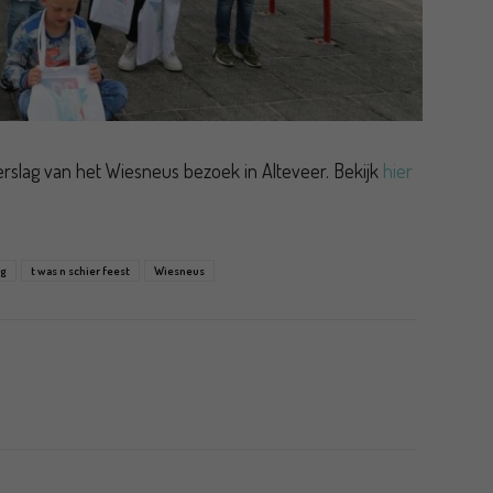
rslag van het Wiesneus bezoek in Alteveer. Bekijk
hier
ng
t was n schier feest
Wiesneus