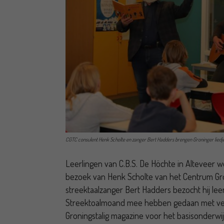
CGTC consulent Henk Scholte en zanger Bert Hadders brengen Groninger liedjes 
Leerlingen van C.B.S. De Höchte in Alteveer
bezoek van Henk Scholte van het Centrum Gro
streektaalzanger Bert Hadders bezocht hij le
Streektoalmoand mee hebben gedaan met versc
Groningstalig magazine voor het basisonderw