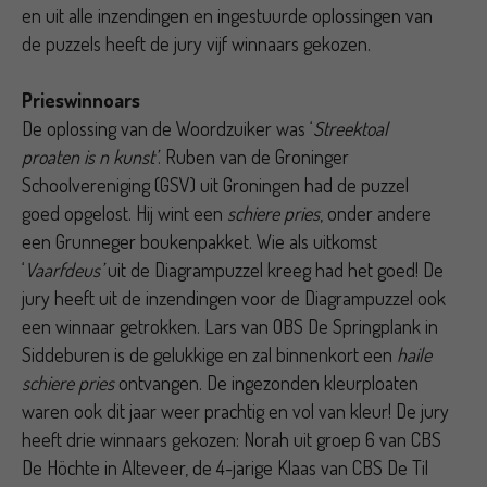
en uit alle inzendingen en ingestuurde oplossingen van
de puzzels heeft de jury vijf winnaars gekozen.
Prieswinnoars
De oplossing van de Woordzuiker was ‘
Streektoal
proaten is n kunst’
. Ruben van de Groninger
Schoolvereniging (GSV) uit Groningen had de puzzel
goed opgelost. Hij wint een
schiere pries
, onder andere
een Grunneger boukenpakket. Wie als uitkomst
‘
Vaarfdeus’
uit de Diagrampuzzel kreeg had het goed! De
jury heeft uit de inzendingen voor de Diagrampuzzel ook
een winnaar getrokken. Lars van OBS De Springplank in
Siddeburen is de gelukkige en zal binnenkort een
haile
schiere pries
ontvangen. De ingezonden kleurploaten
waren ook dit jaar weer prachtig en vol van kleur! De jury
heeft drie winnaars gekozen: Norah uit groep 6 van CBS
De Höchte in Alteveer, de 4-jarige Klaas van CBS De Til