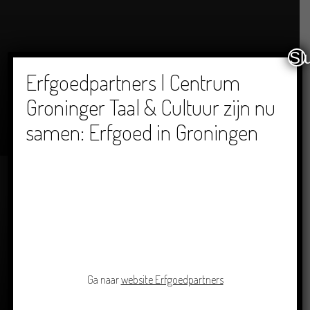
Sl
Erfgoedpartners | Centrum
Groninger Taal & Cultuur zijn nu
Dichters in de Prinsentuin: Verslag Zomor Wat
Ommaans
samen: Erfgoed in Groningen
29/06/2026
Ga naar
website Erfgoedpartners
Crowdfunding voor bijzonder kinderboek met
Groningse liedjes en verhalen