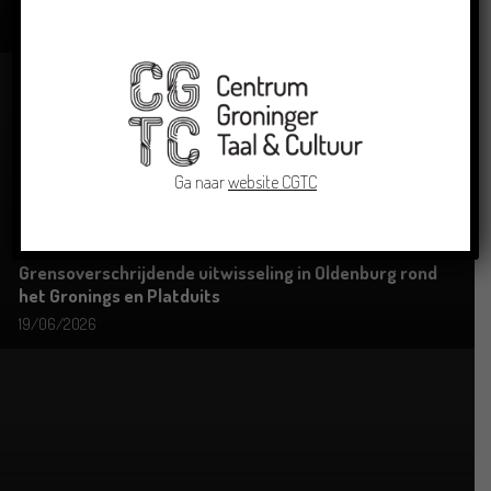
23/06/2026
Ga naar
website CGTC
Grensoverschrijdende uitwisseling in Oldenburg rond
het Gronings en Platduits
19/06/2026