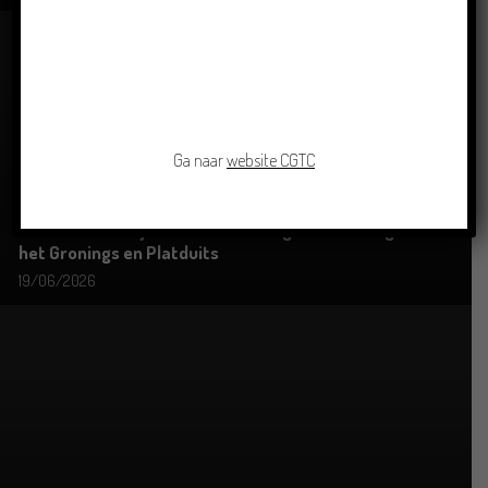
Ga naar
website CGTC
Grensoverschrijdende uitwisseling in Oldenburg rond
het Gronings en Platduits
19/06/2026