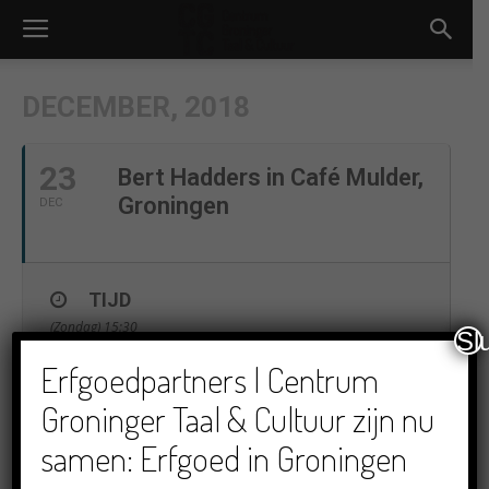
DECEMBER, 2018
23
Bert Hadders in Café Mulder,
Groningen
DEC
TIJD
(Zondag) 15:30
Sl
Erfgoedpartners | Centrum
LOCATIE
Groninger Taal & Cultuur zijn nu
Café Mulder, Groningen
samen: Erfgoed in Groningen