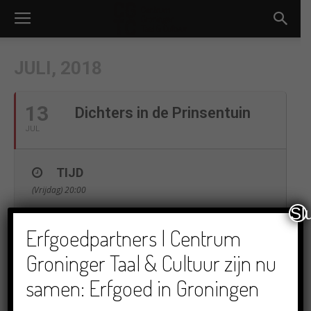
JULI, 2018
13
Dichters in de Prinsentuin
JUL
TIJD
(Vrijdag) 20:00
Sl
Erfgoedpartners | Centrum
LOCATIE
Groninger Taal & Cultuur zijn nu
Puddingfabriek
Viaductstraat 3, Groningen
samen: Erfgoed in Groningen