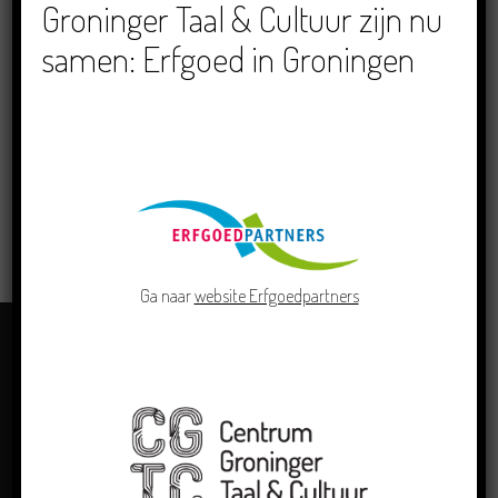
Groninger Taal & Cultuur zijn nu
(Zaterdag) 20:30 - 23:00
samen: Erfgoed in Groningen
LOCATIE
In 't Holt 1654, Zuidhorm
LEES MEER
Ga naar
website Erfgoedpartners