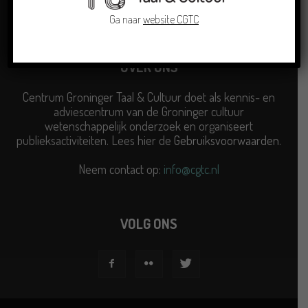
Ga naar
website CGTC
OVER ONS
Centrum Groninger Taal & Cultuur doet als kennis- en
adviescentrum van de Groninger cultuur
wetenschappelijk onderzoek en organiseert
publieksactiviteiten. Lees hier de
Gebruiksvoorwaarden
.
Neem contact op:
info@cgtc.nl
VOLG ONS