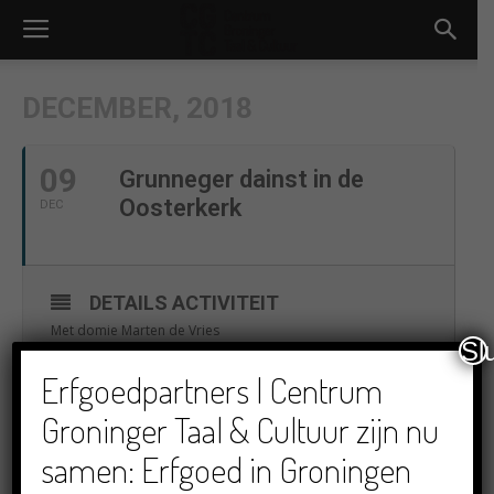
DECEMBER, 2018
09
Grunneger dainst in de
Oosterkerk
DEC
DETAILS ACTIVITEIT
Met domie Marten de Vries
Sl
Erfgoedpartners | Centrum
Groninger Taal & Cultuur zijn nu
TIJD
(Zondag) 16:30
samen: Erfgoed in Groningen