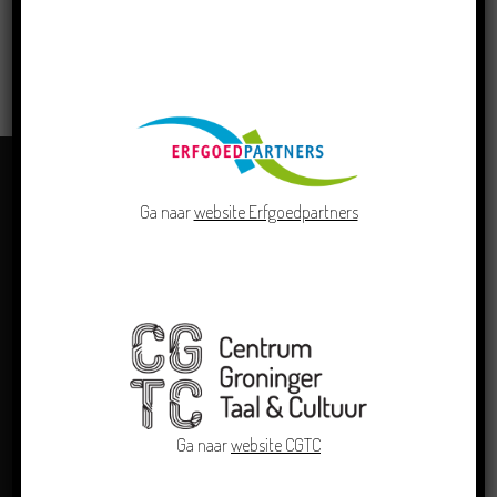
LEES MEER
Ga naar
website Erfgoedpartners
OVER ONS
Ga naar
website CGTC
Centrum Groninger Taal & Cultuur doet als kennis- en