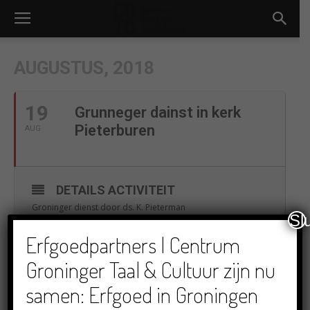
AUGUSTUS, 2018
19
Grunneger dainst in kerk
Pieterburen
AUG
DETAILS ACTIVITEIT
Groninger dienst door ds. K. Pieterman
Sl
Erfgoedpartners | Centrum
Groninger Taal & Cultuur zijn nu
TIJD
(Zondag) 15:00
samen: Erfgoed in Groningen