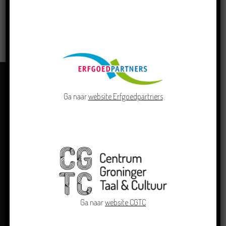
LEES MEER
Ga naar
website Erfgoedpartners
OVER ONS
Ga naar
website CGTC
Centrum Groninger Taal & Cultuur doet als kennis- en