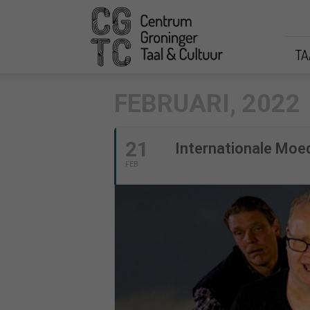
CGTC
TA
FEBRUARI, 2022
21
Internationale Moed
FEB