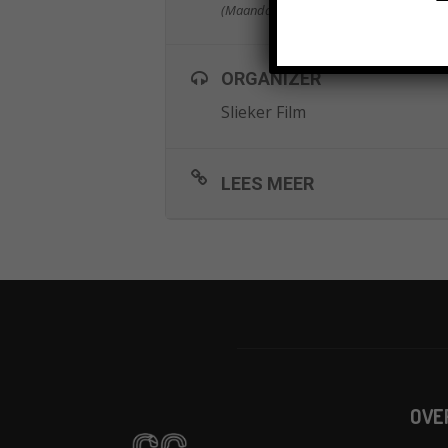
(Maandag) 14:30
ORGANIZER
Slieker Film
LEES MEER
OVE