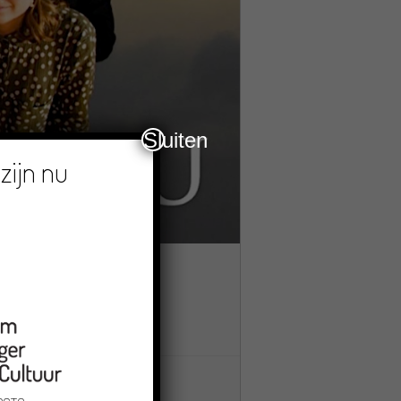
Sluiten
zijn nu
ercator en Slieker Film met de
au/ Kroen ved Vidåen.