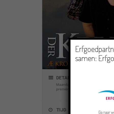
Erfgoedpartne
samen: Erfgo
DETAILS ACTIVITEIT
Maandag 21 februari is het Ynternas
première van de meertalige film
Der K
TIJD
Ga naar
w