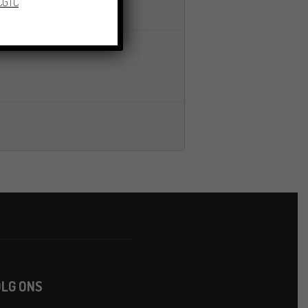
 CGTC
LG ONS