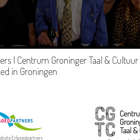
rs | Centrum Groninger Taal & Cultuur 
ed in Groningen
jonale Memmetaaldei (
Internationale Moedertaaldag
). Dat vieren het EBLT, M
rug an der Wiedau/Æ kro ve æ Virå/ E krouf bai e Wiidou/ De Krooch an de Wied
ebsite Erfgoedpartners