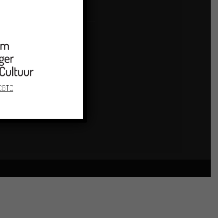
LG ONS
 CGTC