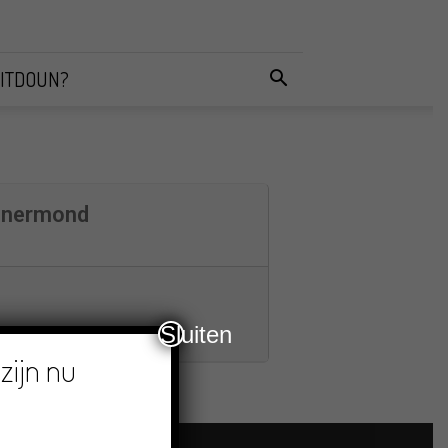
ITDOUN?
wenermond
Sluiten
zijn nu