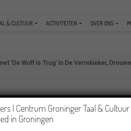
AL & CULTUUR
ACTIVITEITEN
OVER ONS
M
et 'De Wolf is Trug' in De Verrekieker, Drou
rs | Centrum Groninger Taal & Cultuur 
ed in Groningen