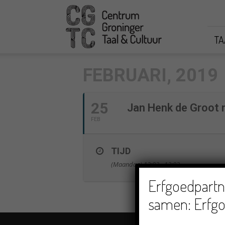
CGTC
TA
FEBRUARI, 2019
25
Jan Henk de Groot m
FEB
TIJD
(Maandag) 12:03 - 12:03
Erfgoedpartne
samen: Erfgo