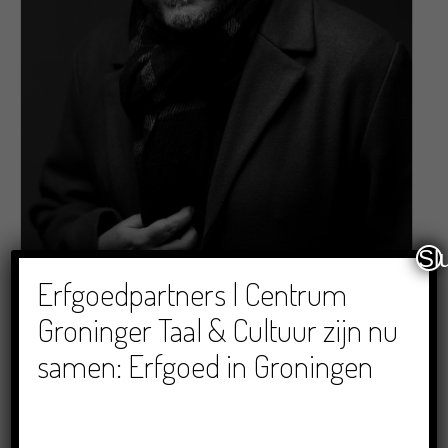
Sl
Erfgoedpartners | Centrum
Groninger Taal & Cultuur zijn nu
samen: Erfgoed in Groningen
DETAILS ACTIVITEIT
Grunneger troebadoer
Jan Henk de Groot
staat aan de top