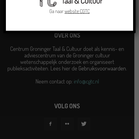
Ga naar
website CGTC
OVER ONS
Centrum Groninger Taal & Cultuur doet als kennis- en
adviescentrum van de Groninger cultuur
wetenschappelijk onderzoek en organiseert
publieksactiviteiten. Lees hier de
Gebruiksvoorwaarden
.
Neem contact op:
info@cgtc.nl
VOLG ONS