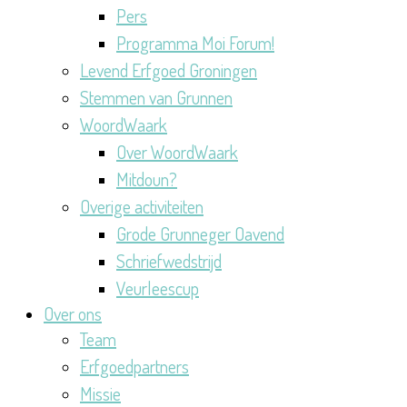
Pers
Programma Moi Forum!
Levend Erfgoed Groningen
Stemmen van Grunnen
WoordWaark
Over WoordWaark
Mitdoun?
Overige activiteiten
Grode Grunneger Oavend
Schriefwedstrijd
Veurleescup
Over ons
Team
Erfgoedpartners
Missie