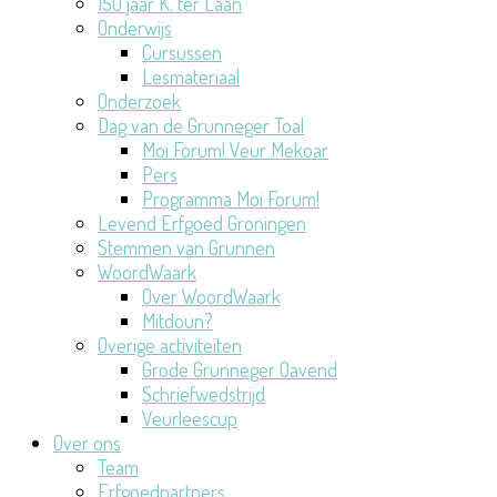
150 jaar K. ter Laan
Onderwijs
Cursussen
Lesmateriaal
Onderzoek
Dag van de Grunneger Toal
Moi Forum! Veur Mekoar
Pers
Programma Moi Forum!
Levend Erfgoed Groningen
Stemmen van Grunnen
WoordWaark
Over WoordWaark
Mitdoun?
Overige activiteiten
Grode Grunneger Oavend
Schriefwedstrijd
Veurleescup
Over ons
Team
Erfgoedpartners