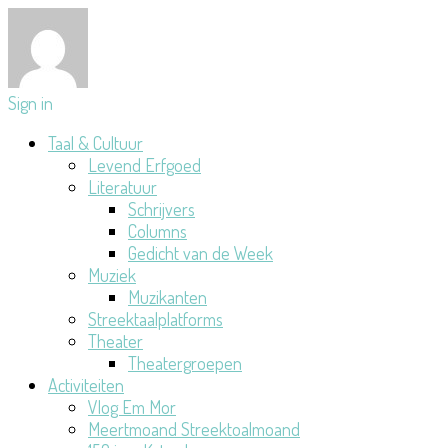
Sign in
Taal & Cultuur
Levend Erfgoed
Literatuur
Schrijvers
Columns
Gedicht van de Week
Muziek
Muzikanten
Streektaalplatforms
Theater
Theatergroepen
Activiteiten
Vlog Em Mor
Meertmoand Streektoalmoand