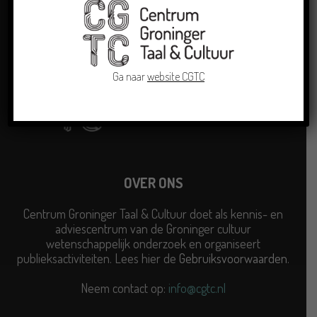
Ga naar
website CGTC
OVER ONS
Centrum Groninger Taal & Cultuur doet als kennis- en
adviescentrum van de Groninger cultuur
wetenschappelijk onderzoek en organiseert
publieksactiviteiten. Lees hier de
Gebruiksvoorwaarden
.
Neem contact op:
info@cgtc.nl