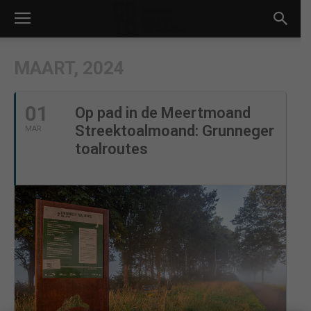
MAART, 2024
01
Op pad in de Meertmoand
Streektoalmoand: Grunneger
MAR
toalroutes