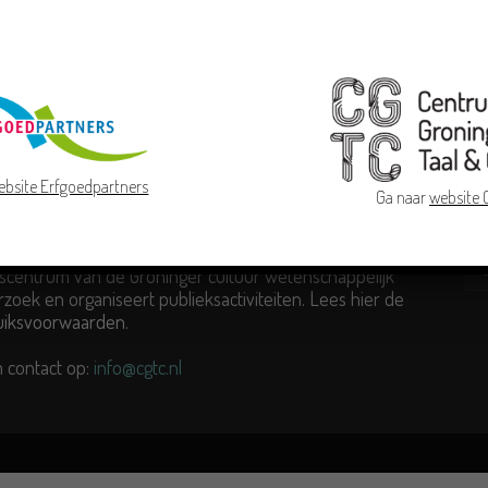
ebsite Erfgoedpartners
R ONS
VO
Ga naar
website
um Groninger Taal & Cultuur doet als kennis- en
scentrum van de Groninger cultuur wetenschappelijk
zoek en organiseert publieksactiviteiten. Lees hier de
uiksvoorwaarden
.
 contact op:
info@cgtc.nl