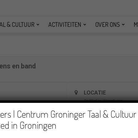
AL & CULTUUR
ACTIVITEITEN
OVER ONS
M
kens en band
LOCATIE
De Klinker, Winschoten
rs | Centrum Groninger Taal & Cultuur 
ed in Groningen