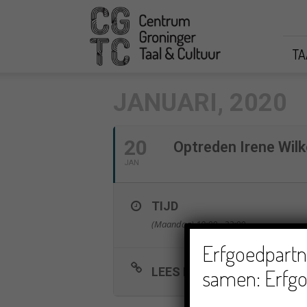
CGTC
TA
JANUARI, 2020
20
Optreden Irene Wil
JAN
TIJD
(Maandag) 19:00 - 22:00
Erfgoedpartne
samen: Erfgo
LEES MEER