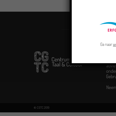
Ga naar
w
OVE
Centr
advie
onder
Gebr
Neem
© CGTC 2019