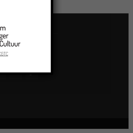
LG ONS
 CGTC