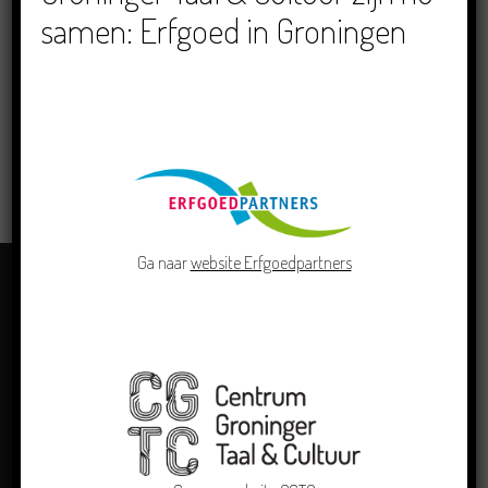
samen: Erfgoed in Groningen
LOCATIE
Veendam, Centrum
LEES MEER
Ga naar
website Erfgoedpartners