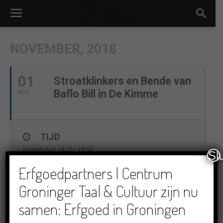
NOVEMBER, 2018
01
Stroatklinkers en Bende van
Baflo Bill in De Kimme
NOV
TIJD
(Donderdag) 14:55 - 14:55
Sl
Erfgoedpartners | Centrum
LOCATIE
Groninger Taal & Cultuur zijn nu
De Kimme, Zuidlaren
samen: Erfgoed in Groningen