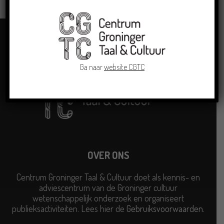
Ga naar
website CGTC
OVER ONS
Centrum Groninger Taal & Cultuur doet als kennis- en
adviescentrum van de Groninger cultuur
wetenschappelijk onderzoek en organiseert
publieksactiviteiten. Lees hier de
Gebruiksvoorwaarden
.