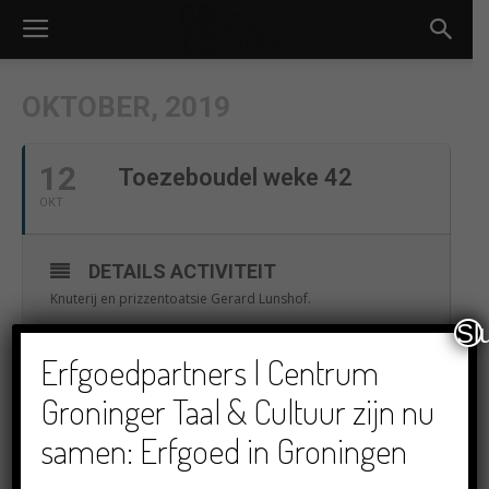
OKTOBER, 2019
12
Toezeboudel weke 42
OKT
DETAILS ACTIVITEIT
Knuterij en prizzentoatsie Gerard Lunshof.
Sl
Erfgoedpartners | Centrum
TIJD
Groninger Taal & Cultuur zijn nu
(Zaterdag) 10:00
samen: Erfgoed in Groningen