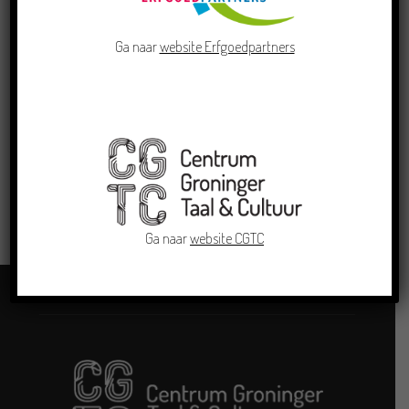
De Molenberg, Delfzijl
Ga naar
website Erfgoedpartners
ORGANIZER
Con Amore
LEES MEER
Ga naar
website CGTC