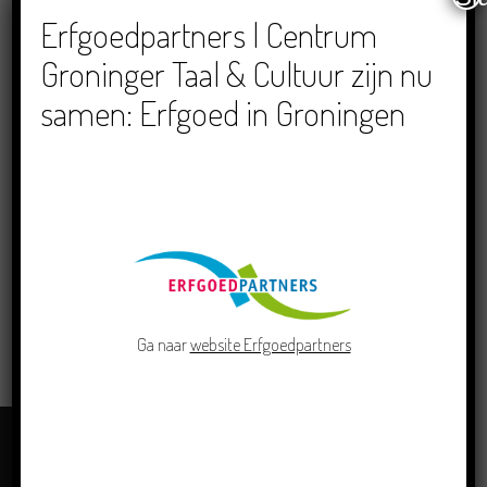
7/1 Kleed et verhoal aan met dialogen en beelden
Erfgoedpartners | Centrum
21/1 Gebruuk van podium en zoal
Groninger Taal & Cultuur zijn nu
4/2 Oefenen ien BaronTheater met licht en geluud
samen: Erfgoed in Groningen
TIJD
(Woensdag) 19:30
LEES MEER
Ga naar
website Erfgoedpartners