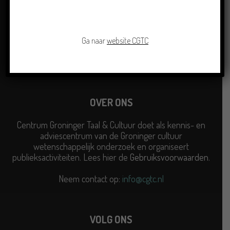
Ga naar
website CGTC
OVER ONS
Centrum Groninger Taal & Cultuur doet als kennis- en
adviescentrum van de Groninger cultuur
wetenschappelijk onderzoek en organiseert
publieksactiviteiten. Lees hier de
Gebruiksvoorwaarden
.
Neem contact op:
info@cgtc.nl
VOLG ONS