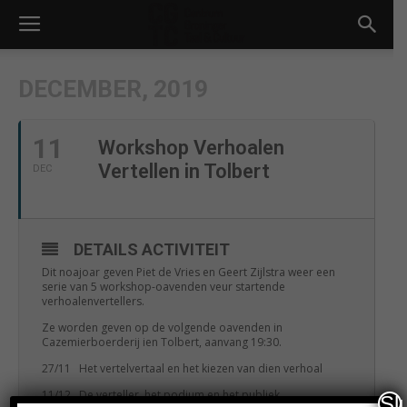
DECEMBER, 2019
11
Workshop Verhoalen
Vertellen in Tolbert
DEC
DETAILS ACTIVITEIT
Dit noajoar geven Piet de Vries en Geert Zijlstra weer een
serie van 5 workshop-oavenden veur startende
verhoalenvertellers.
Ze worden geven op de volgende oavenden in
Cazemierboerderij ien Tolbert, aanvang 19:30.
27/11 Het vertelvertaal en het kiezen van dien verhoal
11/12 De verteller, het podium en het publiek
Sl