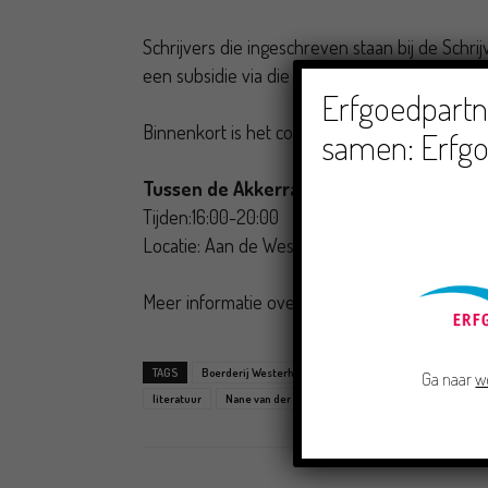
Schrijvers die ingeschreven staan bij de Sch
een subsidie via die organisatie, wanneer 
Erfgoedpartne
Binnenkort is het complete programma beken
samen: Erfgo
Tussen de Akkerranden
Tijden:16:00-20:00
Locatie: Aan de Westpolder 1 bij Vierhuizen; b
Meer informatie over het programma volgt! 
TAGS
Boerderij Westerhalm
Fieke Gosselaar
Groninger
Ga naar
w
literatuur
Nane van der Molen
Tussen de Akkerranden