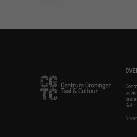
OVE
Centr
advie
onder
Gebr
Neem