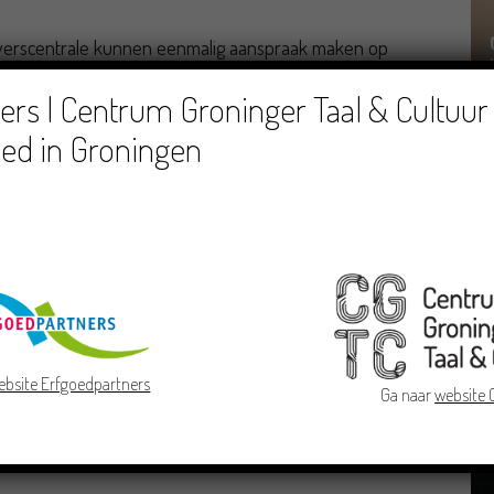
rijverscentrale kunnen eenmalig aanspraak maken op
ze deelnemen aan een podiumevenement.
rs | Centrum Groninger Taal & Cultuur 
d.
ed in Groningen
oerderij Westerhalm.
Houd de website
Greunenkriek.nl
in de gaten.
 literatuur
Ingeborg Nienhuis
Klaas Pieterman
Lammert Voos
ebsite Erfgoedpartners
Ga naar
website
Vierhuizen