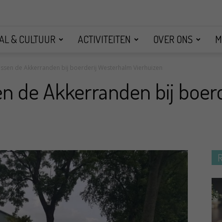
AL & CULTUUR
ACTIVITEITEN
OVER ONS
M
Tussen de Akkerranden bij boerderij Westerhalm Vierhuizen
sen de Akkerranden bij boe