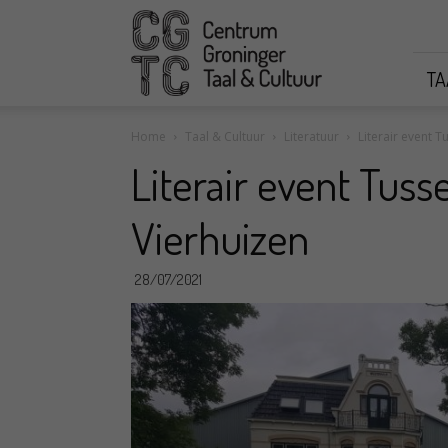
CGTC
TA
Home
Taal & Cultuur
Literatuur
Literair event 
Literair event Tus
Vierhuizen
28/07/2021