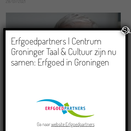
28/07/2021
Sl
Erfgoedpartners | Centrum
Groninger Taal & Cultuur zijn nu
samen: Erfgoed in Groningen
Rebèlsk
16/03/2020
Ga naar
website Erfgoedpartners